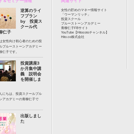
ト＆セミナー情報
関連サイト
逆算のライ
女性の貯めのマネー情報サイト
「ウーマンリッチ」
フプラン
投資スクール
by 投資ス
ブルーストーンアカデミー
クール代
青柳仁子FBサイト
柳仁子
YouTube【Hitocotoチャンネル】
Hito.co株式会社
は女性向け初心者のための投
ルブルーストーンアカデミー
柳仁子です。
投資講座3
か月集中講
義 説明会
を開催しま
んにちは、投資スクールブル
ンアカデミーの青柳仁子で
出版しまし
た