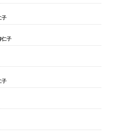
仁子
柳仁子
仁子