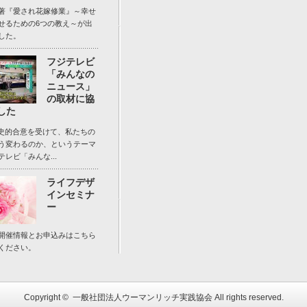
著『愛され花嫁修業』～幸せ
せるための6つの教え～が出
した。
フジテレビ
「みんなの
ニュース」
の取材に協
した
歴史的合意を受けて、私たちの
う変わるのか、というテーマ
レビ「みんな...
ライフデザ
インセミナ
ー
開催情報とお申込みはこちら
ください。
Copyright ©
一般社団法人ウーマンリッチ実践協会
All rights reserved.