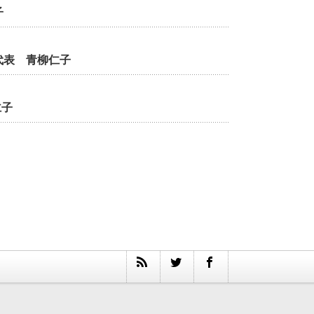
子
代表 青柳仁子
仁子