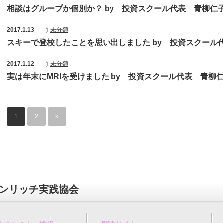
相談はグループか個別か？ by 投資スクール代表 青柳仁
2017.1.13
未分類
スキーで登校したことを思い出しました by 投資スクール
2017.1.12
未分類
実は年末にMRIを受けました by 投資スクール代表 青柳
1
2
»
ンリッチ実践協会