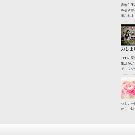
青柳仁子
を引き寄
版されま
力しま
TPPの
生活がど
で、フジテ
セミナー
からご覧