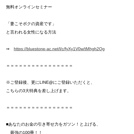
無料オンラインセミナー
「妻こそボクの資産です」
と言われる女性になる方法
⇒
https://bluestone-ac.net/l/c/fyXy1V0w/tMhgh2Qg
＝＝＝＝＝＝＝＝＝＝＝＝＝＝＝＝
※ご登録後、更にLINE@にご登録いただくと、
こちらの3大特典を差し上げます。
＝＝＝＝＝＝＝＝＝＝＝＝＝＝＝＝
■あなたのお金の引き寄せ力をガツン！と上げる、
最強の100冊！！